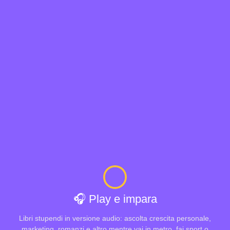
🎧 Play e impara
Libri stupendi in versione audio: ascolta crescita personale,
marketing, romanzi e altro mentre vai in metro, fai sport o