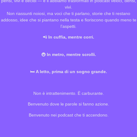
pensi, vivi e decidi — e li abbiamo trasformati in podcast veloci, densi,
vivi.
Non riassunti noiosi, ma voci che ti parlano, storie che ti restano
addosso, idee che si piantano nella testa e fioriscono quando meno te
l’aspetti.
📲
In cuffia, mentre corri.
🚇
In metro, mentre scrolli.
🛏️
A letto, prima di un sogno grande.
Non è intrattenimento. È carburante.
Benvenuto dove le parole si fanno azione.
Benvenuto nei podcast che ti accendono.